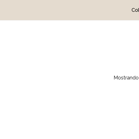
Co
Cart
Mostrando 
No h