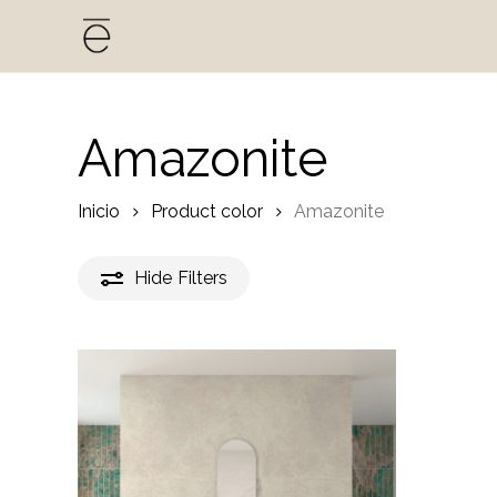
Skip
to
main
content
Amazonite
Inicio
Product color
Amazonite
Hide
Filters