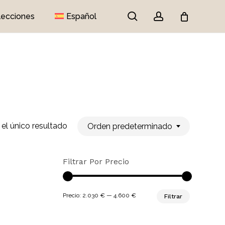
search
account
lecciones
Español
Close
Cart
el único resultado
Orden predeterminado
Filtrar Por Precio
Precio
Precio
Precio:
2.030 €
—
4.600 €
Filtrar
mínimo
máximo
ay productos en el carrito.