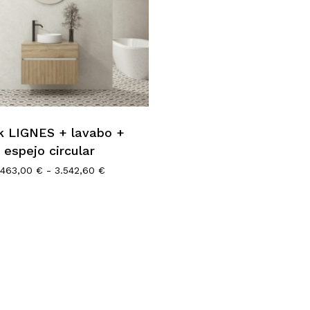
o
s
k LIGNES + lavabo +
.
espejo circular
s
Rango
.463,00
€
-
3.542,60
€
de
precios:
desde
1.463,00 €
hasta
3.542,60 €
o