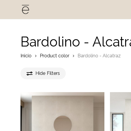
Skip
to
main
content
Bardolino - Alcatr
Inicio
Product color
Bardolino - Alcatraz
Hide
Filters