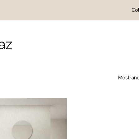
Co
Cart
az
Mostrand
No h