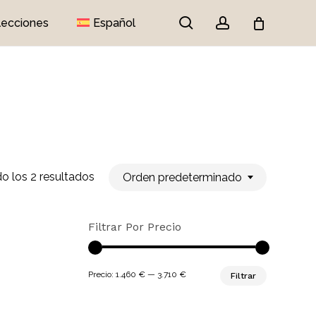
search
account
lecciones
Español
Close
Cart
o los 2 resultados
Orden predeterminado
Filtrar Por Precio
Precio
Precio
Precio:
1.460 €
—
3.710 €
Filtrar
mínimo
máximo
ay productos en el carrito.