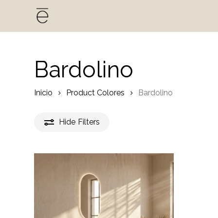
Skip
to
main
content
Bardolino
Inicio
Product Colores
Bardolino
Hide
Filters