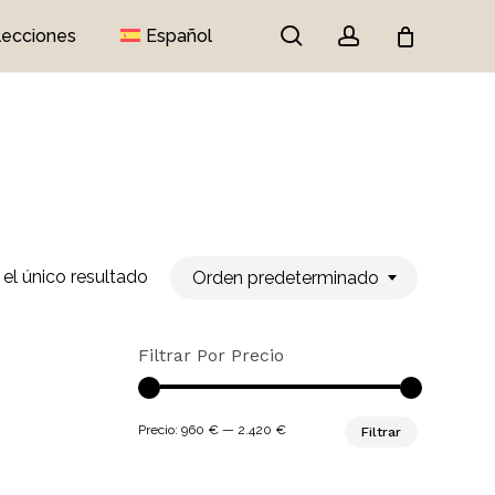
search
account
lecciones
Español
Close
Cart
el único resultado
Orden predeterminado
Filtrar Por Precio
Precio
Precio
Precio:
960 €
—
2.420 €
Filtrar
mínimo
máximo
ay productos en el carrito.