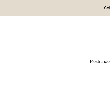
Co
Cart
Mostrando 
No h