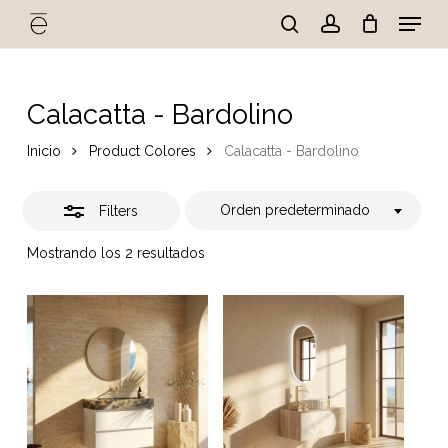
Skip
Menu
to
Close
search
account
Cart
Close
Cart
main
Close
Filters
content
Menu
Calacatta - Bardolino
Inicio
Product Colores
Calacatta - Bardolino
Orden predeterminado
Filters
Mostrando los 2 resultados
No hay productos en el
carrito.