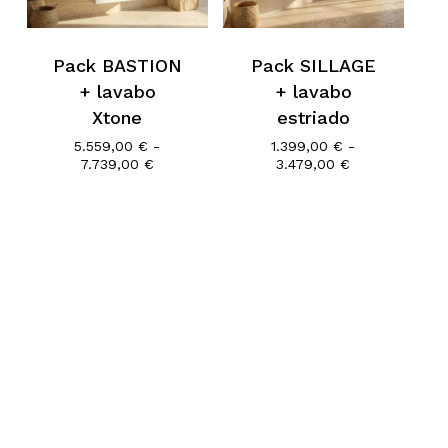
Go To Shop
Pack BASTION
Pack SILLAGE
+ lavabo
+ lavabo
Xtone
estriado
5.559,00
€
-
1.399,00
€
-
Rango
Rango
7.739,00
€
3.479,00
€
de
de
precios:
precios:
desde
desde
5.559,00 €
1.399,00 €
hasta
hasta
7.739,00 €
3.479,00 €
Subtotal:
0,00
€
Ver Carrito
Finalizar Compra