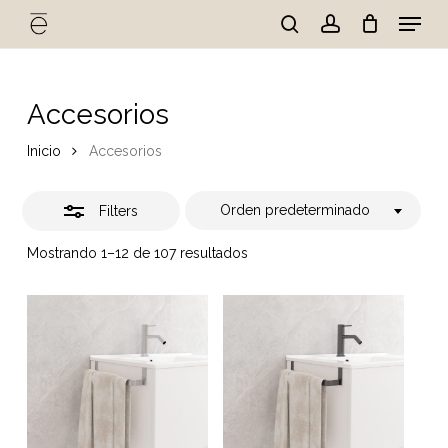
Skip
Menu
to
Close
search
account
Cart
Close
Cart
main
Close
Filters
content
Menu
Accesorios
Inicio
Accesorios
Orden predeterminado
Filters
Mostrando 1–12 de 107 resultados