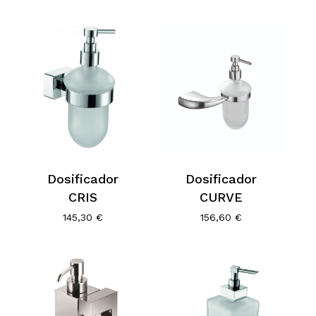
de
desde
precios:
200,00 €
desde
hasta
200,00 €
551,80 €
hasta
551,80 €
Dosificador
Dosificador
CRIS
CURVE
145,30
€
156,60
€