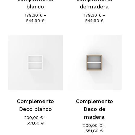
blanco
de madera
179,30
€
-
179,30
€
-
Rango
Rango
544,90
€
544,90
€
de
de
precios:
precios:
desde
desde
179,30 €
179,30 €
hasta
hasta
544,90 €
544,90 €
Complemento
Complemento
Deco blanco
Deco de
madera
200,00
€
-
Rango
551,80
€
200,00
€
-
de
Rango
551,80
€
precios: