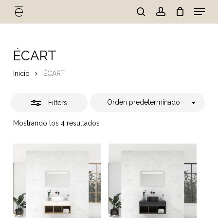
Skip
Menu
to
Close
search
account
Cart
Close
Cart
main
Close
Filters
content
Menu
ÉCART
Inicio
ÉCART
Orden predeterminado
Filters
Mostrando los 4 resultados