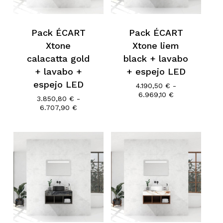
No hay productos en el
Pack ÉCART
Pack ÉCART
Xtone
Xtone liem
carrito.
calacatta gold
black + lavabo
+ lavabo +
+ espejo LED
Go To Shop
espejo LED
4.190,50
€
-
Rango
6.969,10
€
3.850,80
€
-
de
Rango
6.707,90
€
precios:
de
desde
precios:
4.190,50 €
desde
hasta
3.850,80 €
6.969,10 €
hasta
6.707,90 €