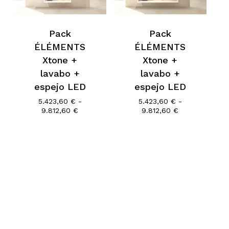
Go To Shop
Pack
Pack
ÉLÉMENTS
ÉLÉMENTS
Xtone +
Xtone +
lavabo +
lavabo +
espejo LED
espejo LED
5.423,60
€
-
5.423,60
€
-
Rango
Rango
9.812,60
€
9.812,60
€
de
de
precios:
precios:
desde
desde
5.423,60 €
5.423,60 €
hasta
hasta
9.812,60 €
9.812,60 €
Subtotal:
0,00
€
Ver Carrito
Finalizar Compra