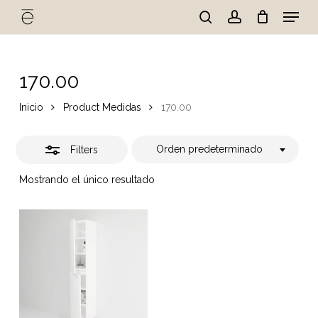
Skip
Menu
to
Close
search
account
Cart
Close
Cart
main
Close
Filters
content
Menu
170.00
Inicio
Product Medidas
170.00
Orden predeterminado
Filters
Mostrando el único resultado
No hay productos en el
carrito.