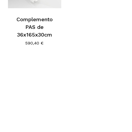
Go To Shop
Complemento
PAS de
36x165x30cm
590,40
€
Subtotal:
0,00
€
Ver Carrito
Finalizar Compra