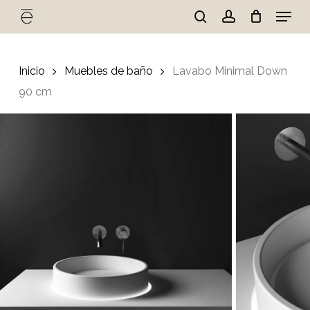
Skip
Menu
to
search
account
Cart
Close
Cart
main
Close
content
Menu
Inicio
Muebles de baño
Lavabo Minimal Down
90 cm