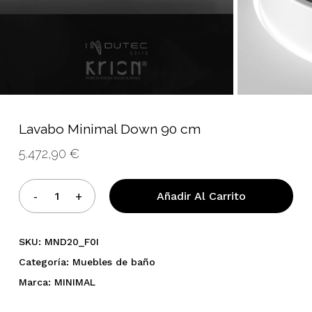
Lavabo Minimal Down 90 cm
5.472,90
€
Añadir Al Carrito
No hay productos en el
carrito.
SKU:
MND20_F0I
Categoría:
Muebles de baño
Marca:
MINIMAL
Go To Shop