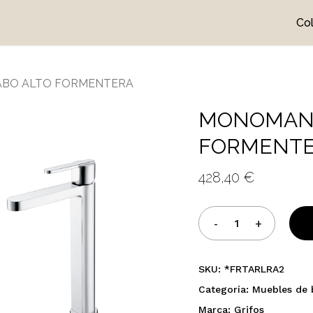
Co
Cart
BO ALTO FORMENTERA
MONOMAND
FORMENT
428,40
€
SKU:
*FRTARLRA2
Categoría:
Muebles de
Marca:
Grifos