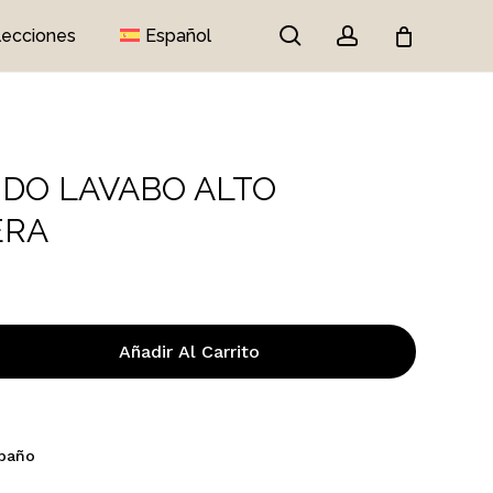
search
account
lecciones
Español
Close
Cart
O LAVABO ALTO
ERA
Añadir Al Carrito
 baño