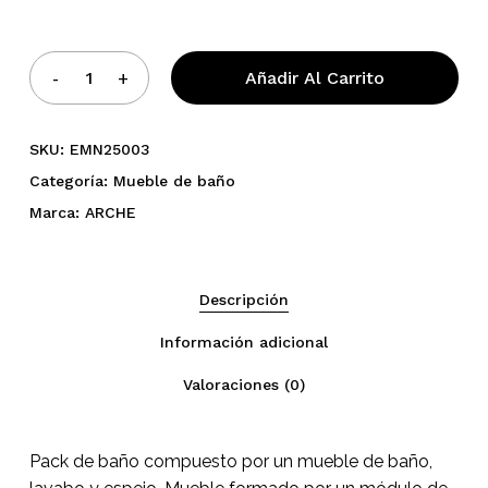
Añadir Al Carrito
SKU:
EMN25003
Categoría:
Mueble de baño
Marca:
ARCHE
Descripción
No hay productos en el
Información adicional
carrito.
Valoraciones (0)
Go To Shop
Pack de baño compuesto por un mueble de baño,