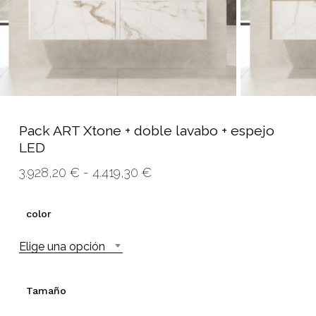
Pack ART Xtone + doble lavabo + espejo
LED
Rango
3.928,20
€
-
4.419,30
€
de
precios:
color
desde
Elige una opción
3.928,20 €
hasta
4.419,30 €
Tamaño