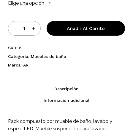
Elige una opción
Añadir Al Carrito
SKU:
6
No hay productos en el
Categoría:
Muebles de baño
carrito.
Marca:
ART
Go To Shop
Descripción
Información adicional
Pack compuesto por mueble de baño, lavabo y
espejo LED. Mueble suspendido para lavabo