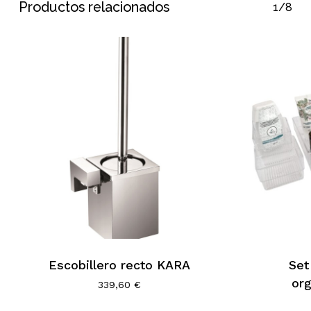
Productos relacionados
1/8
Escobillero recto KARA
Set
or
339,60
€
Subtotal:
0,00
€