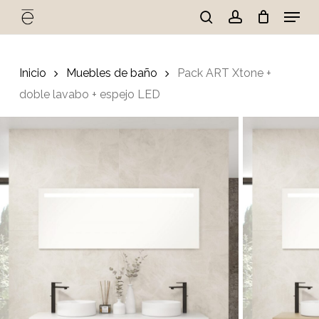
Skip
Menu
to
search
account
Cart
Close
Cart
main
Close
content
Menu
Inicio
Muebles de baño
Pack ART Xtone +
doble lavabo + espejo LED