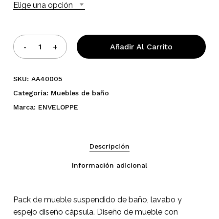
Elige una opción
Añadir Al Carrito
SKU:
AA40005
Categoría:
Muebles de baño
Marca:
ENVELOPPE
No hay productos en el
carrito.
Descripción
Información adicional
Go To Shop
Pack de mueble suspendido de baño, lavabo y
espejo diseño cápsula. Diseño de mueble con