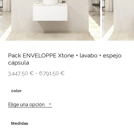
Pack ENVELOPPE Xtone + lavabo + espejo
cápsula
Rango
3.447,50
€
-
6.791,50
€
de
precios:
color
desde
Elige una opción
3.447,50 €
hasta
6.791,50 €
Medidas