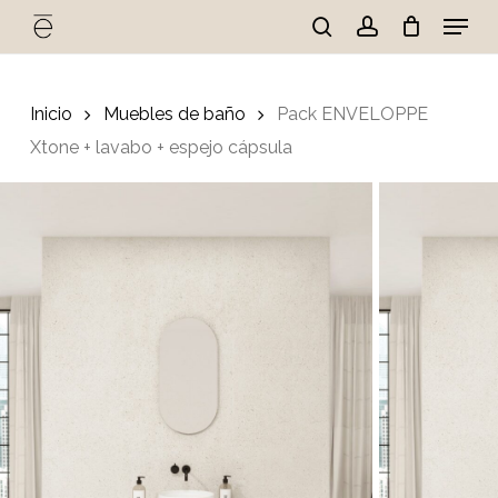
Skip
Menu
to
search
account
Cart
Close
Cart
main
Close
content
Menu
Inicio
Muebles de baño
Pack ENVELOPPE
Xtone + lavabo + espejo cápsula