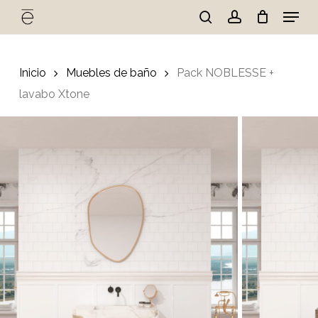
Skip
Menu
to
search
account
Cart
Close
Cart
main
Close
content
Menu
Inicio
Muebles de baño
Pack NOBLESSE +
lavabo Xtone