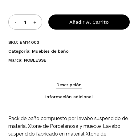
Añadir Al Carrito
SKU:
EM14003
Categoría:
Muebles de baño
Marca:
NOBLESSE
No hay productos en el
carrito.
Descripción
Go To Shop
Información adicional
Pack de baño compuesto por lavabo suspendido de
material Xtone de Porcelanosa y mueble. Lavabo
suspendido fabricado en material Xtone de