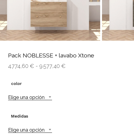
Pack NOBLESSE + lavabo Xtone
Rango
4.774,60
€
-
9.577,40
€
de
precios:
color
desde
Elige una opción
4.774,60 €
hasta
9.577,40 €
Medidas
Elige una opción