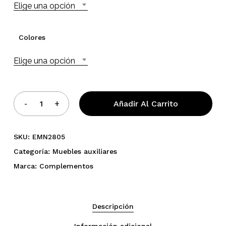
Elige una opción
409,00 €
hasta
619,00 €
Colores
Elige una opción
Añadir Al Carrito
SKU:
EMN2805
Categoría:
Muebles auxiliares
Marca:
Complementos
No hay productos en el
carrito.
Descripción
Go To Shop
Información adicional