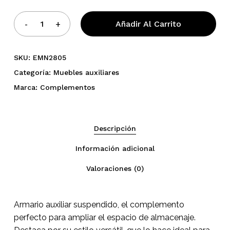
Añadir Al Carrito
SKU:
EMN2805
Categoría:
Muebles auxiliares
Marca:
Complementos
Descripción
No hay productos en el
Información adicional
carrito.
Valoraciones (0)
Go To Shop
Armario auxiliar suspendido, el complemento
perfecto para ampliar el espacio de almacenaje.