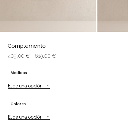
Nombre
*
Correo electrónico
*
Complemento
Rango
409,00
€
-
619,00
€
Guarda mi nombre, correo
de
electrónico y web en este navegador
precios:
para la próxima vez que comente.
Medidas
desde
Elige una opción
409,00 €
hasta
619,00 €
Colores
Elige una opción