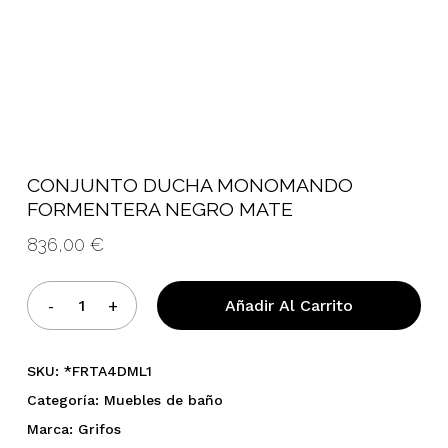
CONJUNTO DUCHA MONOMANDO
No hay productos en el
FORMENTERA NEGRO MATE
carrito.
836,00
€
Añadir Al Carrito
Go To Shop
SKU:
*FRTA4DML1
Categoría:
Muebles de baño
Marca:
Grifos