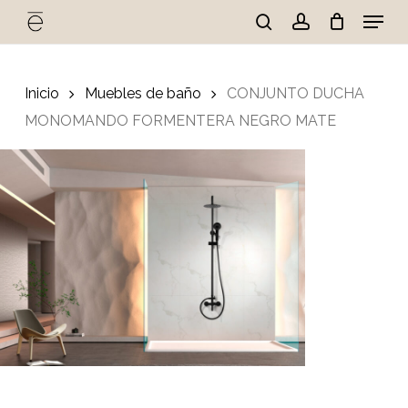
Skip
Menu
to
search
account
Cart
Close
Cart
main
Close
content
Menu
Inicio
Muebles de baño
CONJUNTO DUCHA
MONOMANDO FORMENTERA NEGRO MATE