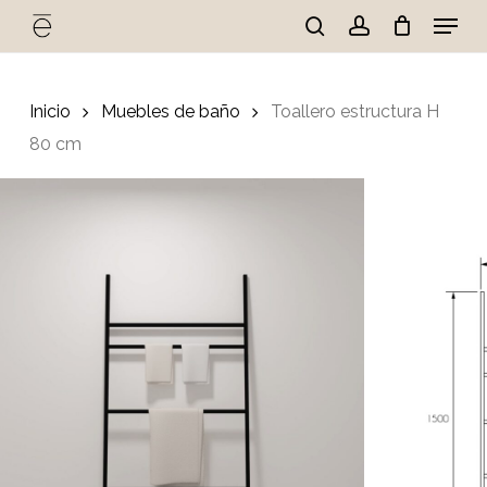
Skip
Menu
to
search
account
Cart
Close
Cart
main
Close
content
Menu
Inicio
Muebles de baño
Toallero estructura H
80 cm