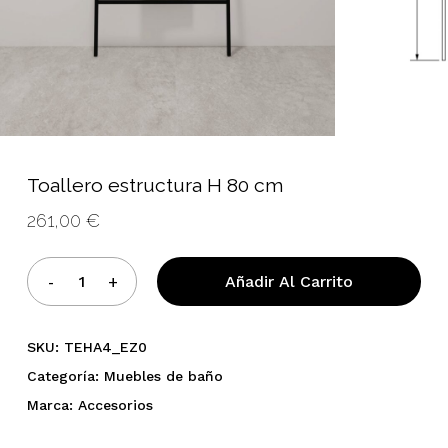
Toallero estructura H 80 cm
261,00
€
Añadir Al Carrito
No hay productos en el
carrito.
SKU:
TEHA4_EZ0
Categoría:
Muebles de baño
Go To Shop
Marca:
Accesorios