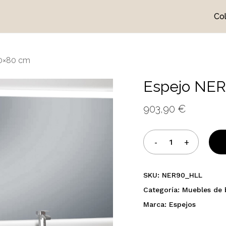
Co
Cart
0×80 cm
Espejo NER
903,90
€
SKU:
NER90_HLL
Categoría:
Muebles de
Marca:
Espejos