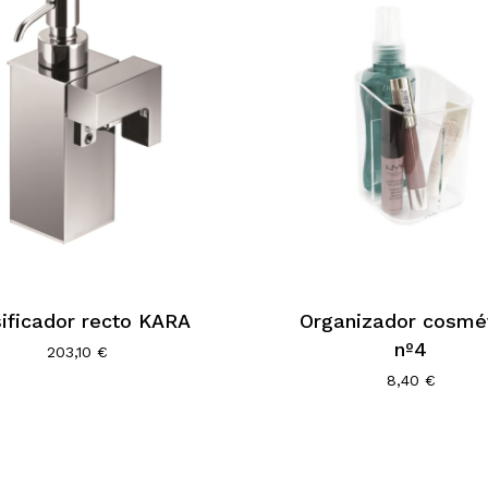
ificador recto KARA
Organizador cosmé
nº4
203,10
€
Subtotal:
8,40
€
Ver