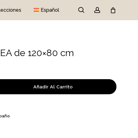
search
account
lecciones
Español
Close
Cart
EA de 120×80 cm
Añadir Al Carrito
 baño