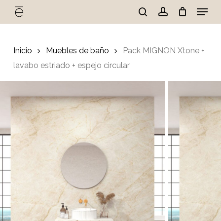
Skip
Menu
to
search
account
Cart
Close
Cart
main
Close
content
Menu
Inicio
Muebles de baño
Pack MIGNON Xtone +
lavabo estriado + espejo circular