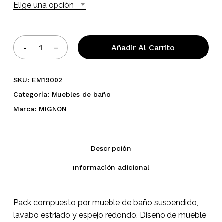
Elige una opción
Añadir Al Carrito
SKU:
EM19002
Categoría:
Muebles de baño
No hay productos en el
Marca:
MIGNON
carrito.
Descripción
Go To Shop
Información adicional
Pack compuesto por mueble de baño suspendido,
lavabo estriado y espejo redondo. Diseño de mueble