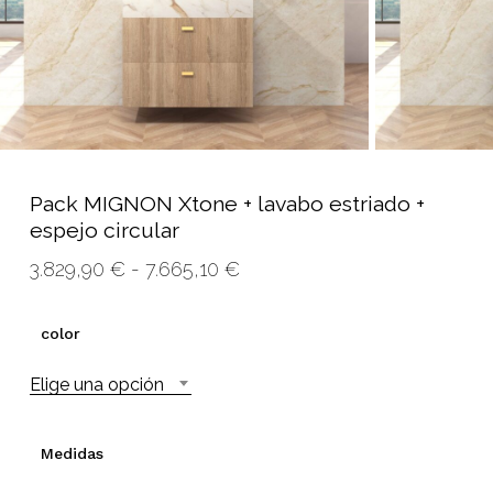
Pack MIGNON Xtone + lavabo estriado +
espejo circular
Rango
3.829,90
€
-
7.665,10
€
de
precios:
color
desde
Elige una opción
3.829,90 €
hasta
7.665,10 €
Medidas