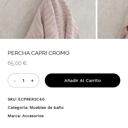
PERCHA CAPRI CROMO
No hay productos en el
65,00
€
carrito.
Añadir Al Carrito
Go To Shop
SKU:
ECPRER2C40
Categoría:
Muebles de baño
Marca:
Accesorios