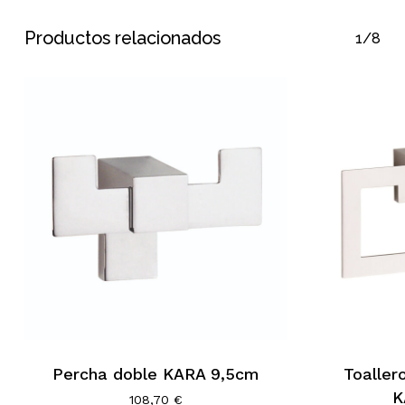
Productos relacionados
1/8
Percha doble KARA 9,5cm
Toaller
K
108,70
€